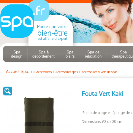
Parce que votre
bien-être
est affaire d'expert
Spa
Spa à
Spa
Spa de
Spa
design
débordement
loisirs
relaxation
thérapeutiqu
Accueil Spa.fr
>
Accessoires
>
Accessoires spas
>
Accessoires divers de spas
Fouta Vert Kaki
Fouta de plage en éponge de c
Dimensions 90 x 200 cm