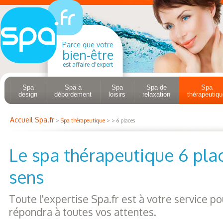
Parce que votre
bien-être
est affaire d'expert
Spa
Spa à
Spa
Spa de
Spa
design
débordement
loisirs
relaxation
thérapeutiqu
Accueil Spa.fr
>
Spa thérapeutique
> > 6 places
Le spa thérapeutique 6 plac
sens
Toute l'expertise Spa.fr est à votre service pou
répondra à toutes vos attentes.