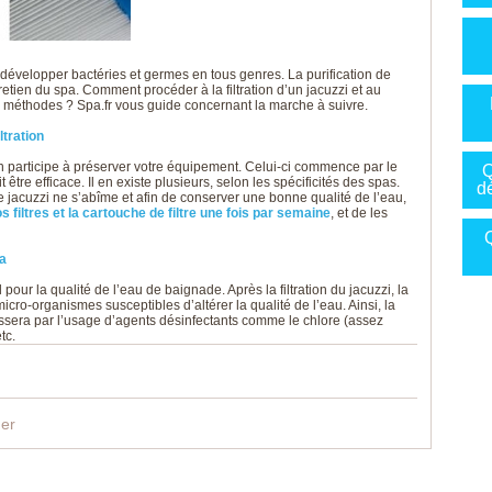
développer bactéries et germes en tous genres. La purification de
retien du spa. Comment procéder à la filtration d’un jacuzzi et au
 méthodes ? Spa.fr vous guide concernant la marche à suivre.
ltration
n participe à préserver votre équipement. Celui-ci commence par le
Q
t être efficace. Il en existe plusieurs, selon les spécificités des spas.
d
re jacuzzi ne s’abîme et afin de conserver une bonne qualité de l’eau,
s filtres et la cartouche de filtre une fois par semaine
, et de les
Q
pa
 pour la qualité de l’eau de baignade. Après la filtration du jacuzzi, la
icro-organismes susceptibles d’altérer la qualité de l’eau. Ainsi, la
passera par l’usage d’agents désinfectants comme le chlore (assez
tc.
ger