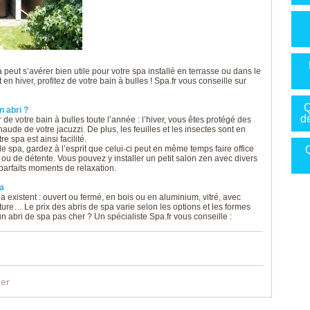
peut s’avérer bien utile pour votre spa installé en terrasse ou dans le
en hiver, profitez de votre bain à bulles ! Spa.fr vous conseille sur
Q
 abri ?
d
 de votre bain à bulles toute l’année : l’hiver, vous êtes protégé des
haude de votre jacuzzi. De plus, les feuilles et les insectes sont en
e spa est ainsi facilité.
e spa, gardez à l’esprit que celui-ci peut en même temps faire office
Q
ou de détente. Vous pouvez y installer un petit salon zen avec divers
parfaits moments de relaxation.
pa
existent : ouvert ou fermé, en bois ou en aluminium, vitré, avec
ure… Le prix des abris de spa varie selon les options et les formes
 abri de spa pas cher ? Un spécialiste Spa.fr vous conseille :
ger