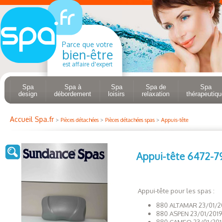
Parce que votre
bien-être
est affaire d'expert
Spa
Spa à
Spa
Spa de
Spa
design
débordement
loisirs
relaxation
thérapeutiqu
Accueil Spa.fr
>
Pièces détachées
>
Pièces détachées spas
>
Appuis-tête
Appui-tête 6472-7
Appui-tête pour les spas :
880 ALTAMAR 23/01/2
880 ASPEN 23/01/201
880 CAMEO 23/01/201