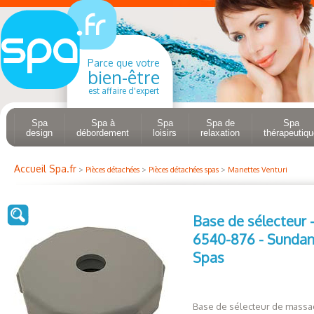
Parce que votre
bien-être
est affaire d'expert
Spa
Spa à
Spa
Spa de
Spa
design
débordement
loisirs
relaxation
thérapeutiqu
Accueil Spa.fr
>
Pièces détachées
>
Pièces détachées spas
>
Manettes Venturi
Base de sélecteur -
6540-876 - Sunda
Spas
Base de sélecteur de mass