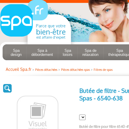
Parce que votre
bien-être
est affaire d'expert
Spa
Spa à
Spa
Spa de
Spa
design
débordement
loisirs
relaxation
thérapeutiqu
Accueil Spa.fr
>
Pièces détachées
>
Pièces détachées spas
>
Filtres de spas
Butée de filtre - S
Spas - 6540-638
Butéé de filtre pour filtre 6540-