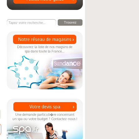
Notre réseau de magasins
Découvrez la liste de nos magsins de
spa dans toute la France...
Votre devis spa
Une demande particuli�re concernant
un spa ou votre budget ? Contactez-nous !