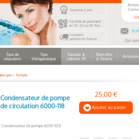
Bonjou
Conne
Garantie 2 ans
Vo
Facilités de paiement
en 10, 20 ou 60 fois
Ecri
Livraison
partout en France
Qui som
Spa de
Spa
Saunas &
Bien-être
Accesso
relaxation
thérapeutique
cabines IR
& fitness
ées spas
>
Pompes
25,00 €
Condensateur de pompe
de circulation 6000-118
Ajouter au panier
Condensateur de pompe 6500-920