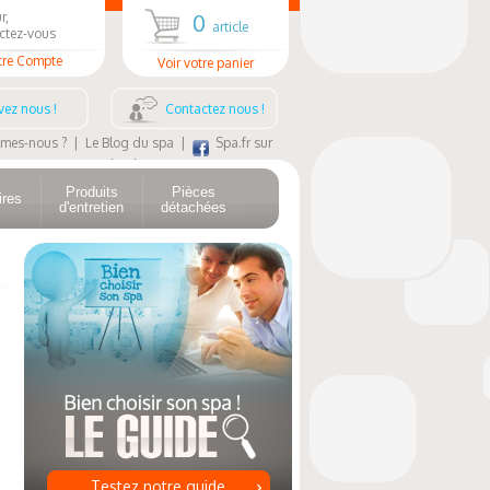
r,
0
article
ctez-vous
tre Compte
Voir votre panier
vez nous !
Contactez nous !
mes-nous ?
|
Le Blog du spa
|
Spa.fr sur
Facebook
Produits
Pièces
ires
d'entretien
détachées
Testez notre guide