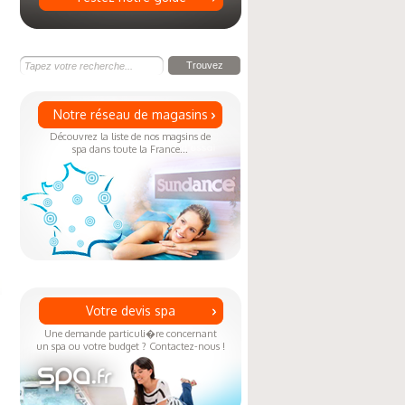
Notre réseau de magasins
Découvrez la liste de nos magsins de
spa dans toute la France...
Votre devis spa
Une demande particuli�re concernant
un spa ou votre budget ? Contactez-nous !