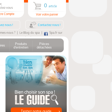
r,
0
article
ctez-vous
tre Compte
Voir votre panier
vez nous !
Contactez nous !
mes-nous ?
|
Le Blog du spa
|
Spa.fr sur
Facebook
Produits
Pièces
ires
d'entretien
détachées
Testez notre guide