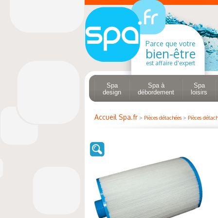
Parce que votre
bien-être
est affaire d'expert
Spa
Spa à
Spa
design
débordement
loisirs
Accueil Spa.fr
>
Pièces détachées
>
Pièces détach