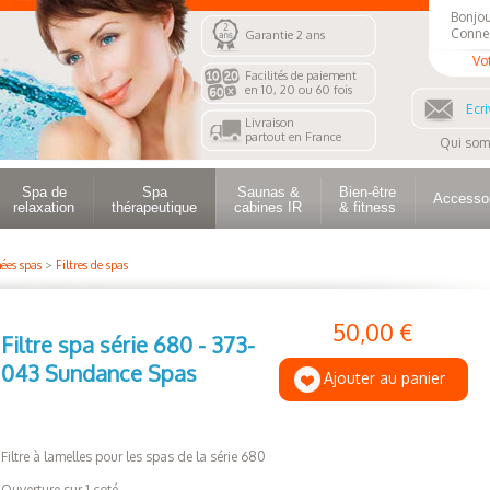
Bonjou
Conne
Garantie 2 ans
Vo
Facilités de paiement
en 10, 20 ou 60 fois
Ecri
Livraison
partout en France
Qui som
Spa de
Spa
Saunas &
Bien-être
Accesso
relaxation
thérapeutique
cabines IR
& fitness
ées spas
>
Filtres de spas
50,00 €
Filtre spa série 680 - 373-
043 Sundance Spas
Ajouter au panier
Filtre à lamelles pour les spas de la série 680
Ouverture sur 1 coté