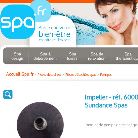
Parce que votre
bien-être
est affaire d'expert
Spa
Spa à
Spa
Spa de
Spa
design
débordement
loisirs
relaxation
thérapeutiqu
Accueil Spa.fr
>
Pièces détachées
>
Pièces détachées spas
>
Pompes
Impeller - réf. 600
Sundance Spas
Impeller de pompe de massage