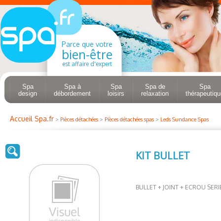
Parce que votre
bien-être
est affaire d'expert
Spa
Spa à
Spa
Spa de
Spa
design
débordement
loisirs
relaxation
thérapeutiqu
Accueil Spa.fr
>
Pièces détachées
>
Pièces détachées spas
>
Leds Sundance Spas
KIT BULLET
BULLET + JOINT + ECROU SERI