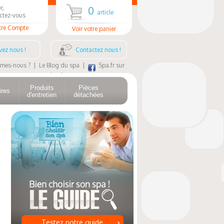
r,
0
article
ctez-vous
tre Compte
Voir votre panier
vez nous !
Contactez nous !
mes-nous ?
|
Le Blog du spa
|
Spa.fr sur
Facebook
Produits
Pièces
ires
d'entretien
détachées
Testez notre guide