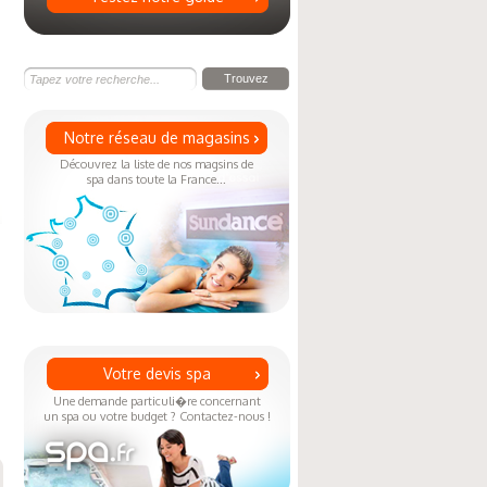
Notre réseau de magasins
Découvrez la liste de nos magsins de
spa dans toute la France...
Votre devis spa
Une demande particuli�re concernant
un spa ou votre budget ? Contactez-nous !