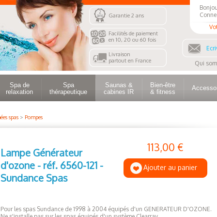
Bonjou
Conne
Garantie 2 ans
Vo
Facilités de paiement
en 10, 20 ou 60 fois
Ecri
Livraison
partout en France
Qui som
Spa de
Spa
Saunas &
Bien-être
Accesso
relaxation
thérapeutique
cabines IR
& fitness
ées spas
>
Pompes
113,00 €
Lampe Générateur
d'ozone - réf. 6560-121 -
Ajouter au panier
Sundance Spas
Pour les spas Sundance de 1998 à 2004 équipés d'un GENERATEUR D'OZONE.
Ne s'installe pas sur les spas équipés d'un système Clearray.