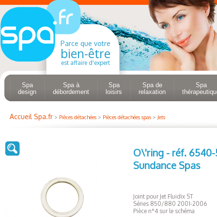
Parce que votre
bien-être
est affaire d'expert
Spa
Spa à
Spa
Spa de
Spa
design
débordement
loisirs
relaxation
thérapeutiqu
Accueil Spa.fr
>
Pièces détachées
>
Pièces détachées spas
>
Jets
O\'ring - réf. 6540-
Sundance Spas
Joint pour Jet Fluidix ST
Séries 850/880 2001-2006
Pièce n°4 sur le schéma