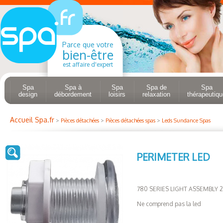
Parce que votre
bien-être
est affaire d'expert
Spa
Spa à
Spa
Spa de
Spa
design
débordement
loisirs
relaxation
thérapeutiqu
Accueil Spa.fr
>
Pièces détachées
>
Pièces détachées spas
>
Leds Sundance Spas
PERIMETER LED
780 SERIES LIGHT ASSEMBLY 
Ne comprend pas la led