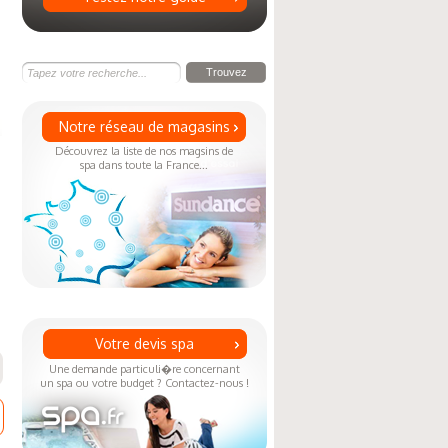
Notre réseau de magasins
Découvrez la liste de nos magsins de
spa dans toute la France...
Votre devis spa
Une demande particuli�re concernant
un spa ou votre budget ? Contactez-nous !