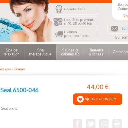
Bonjou
Conne
Garantie 2 ans
Vo
Facilités de paiement
en 10, 20 ou 60 fois
Ecri
Livraison
partout en France
Qui som
Spa de
Spa
Saunas &
Bien-être
Accesso
relaxation
thérapeutique
cabines IR
& fitness
ées spas
>
Pompes
44,00 €
Seal 6500-046
Ajouter au panier
Seal lx cric