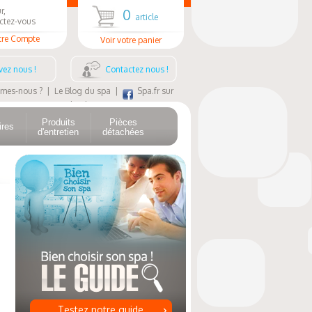
r,
0
article
ctez-vous
tre Compte
Voir votre panier
vez nous !
Contactez nous !
mes-nous ?
|
Le Blog du spa
|
Spa.fr sur
Facebook
Produits
Pièces
ires
d'entretien
détachées
Testez notre guide