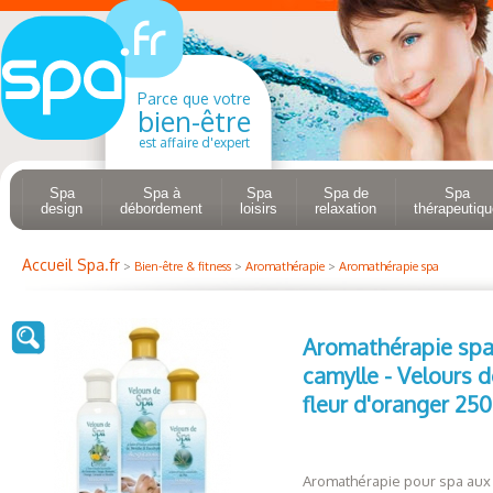
Parce que votre
bien-être
est affaire d'expert
Spa
Spa à
Spa
Spa de
Spa
design
débordement
loisirs
relaxation
thérapeutiqu
Accueil Spa.fr
>
Bien-être & fitness
>
Aromathérapie
>
Aromathérapie spa
Aromathérapie sp
camylle - Velours 
fleur d'oranger 25
Aromathérapie pour spa aux