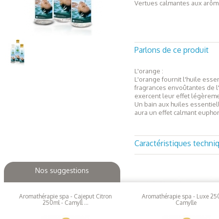
Vertues calmantes aux arôme
Parlons de ce produit
L'orange :
L'orange fournit l'huile esse
fragrances envoûtantes de l
exercent leur effet légèrem
Un bain aux huiles essentiell
aura un effet calmant euphori
Caractéristiques techni
Flacon de 250 ml
Nos suggestions
Aromathérapie spa - Cajeput Citron
Aromathérapie spa - Luxe 25
250ml - Camyll ...
Camylle