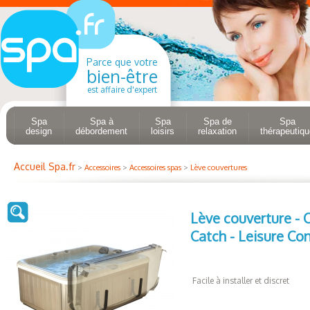
Parce que votre
bien-être
est affaire d'expert
Spa
Spa à
Spa
Spa de
Spa
design
débordement
loisirs
relaxation
thérapeutiqu
Accueil Spa.fr
>
Accessoires
>
Accessoires spas
>
Lève couvertures
Lève couverture - 
Catch - Leisure Co
Facile à installer et discret