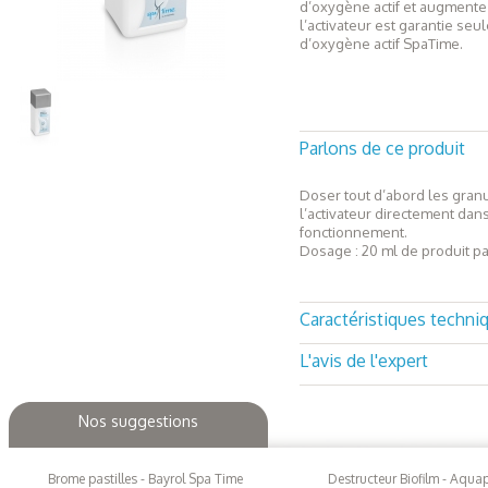
d’oxygène actif et augmente l
l’activateur est garantie s
d’oxygène actif SpaTime.
Parlons de ce produit
Doser tout d’abord les granu
l’activateur directement dans 
fonctionnement.
Dosage : 20 ml de produit p
Caractéristiques techni
L'avis de l'expert
Liquide algicide concentré
Contient du Polymère de N-mé
avec(chloromethyl)oxirane
Les PLUS produit :
Nos suggestions
• Ne contient aucun métal
• Ne provoque pas de mousse
• N'influence pas le pH
Brome pastilles - Bayrol Spa Time
Destructeur Biofilm - Aqua