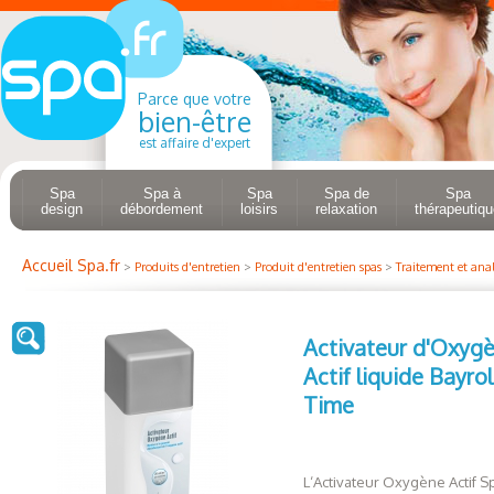
Parce que votre
bien-être
est affaire d'expert
Spa
Spa à
Spa
Spa de
Spa
design
débordement
loisirs
relaxation
thérapeutiqu
Accueil Spa.fr
>
Produits d'entretien
>
Produit d'entretien spas
>
Traitement et anal
Activateur d'Oxyg
Actif liquide Bayro
Time
L‘Activateur Oxygène Actif S