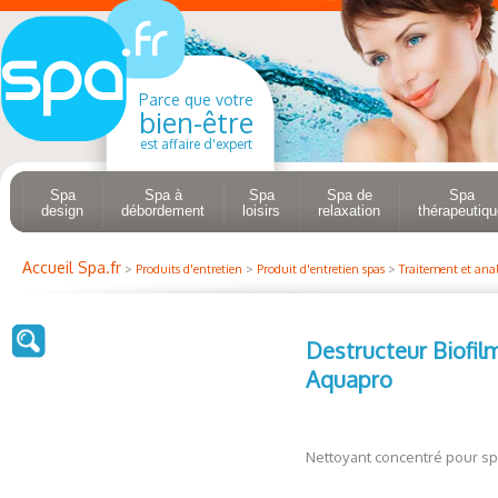
Parce que votre
bien-être
est affaire d'expert
Spa
Spa à
Spa
Spa de
Spa
design
débordement
loisirs
relaxation
thérapeutiqu
Accueil Spa.fr
>
Produits d'entretien
>
Produit d'entretien spas
>
Traitement et anal
Destructeur Biofilm
Aquapro
Nettoyant concentré pour spa 