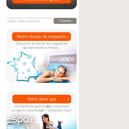
Notre réseau de magasins
Découvrez la liste de nos magsins de
spa dans toute la France...
Votre devis spa
Une demande particuli�re concernant
un spa ou votre budget ? Contactez-nous !