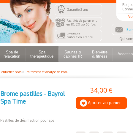
Bonjou
Conne
Garantie 2 ans
Vo
Facilités de paiement
en 10, 20 ou 60 fois
Ecri
Livraison
partout en France
Qui som
Spa de
Spa
Saunas &
Bien-être
Accesso
relaxation
thérapeutique
cabines IR
& fitness
d'entretien spas
>
Traitement et analyse de l'eau
34,00 €
Brome pastilles - Bayrol
Spa Time
Ajouter au panier
Pastilles de désinfection pour spa.