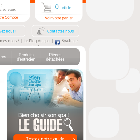
r,
0
article
ctez-vous
tre Compte
Voir votre panier
vez nous !
Contactez nous !
mes-nous ?
|
Le Blog du spa
|
Spa.fr sur
Facebook
Produits
Pièces
ires
d'entretien
détachées
Testez notre guide