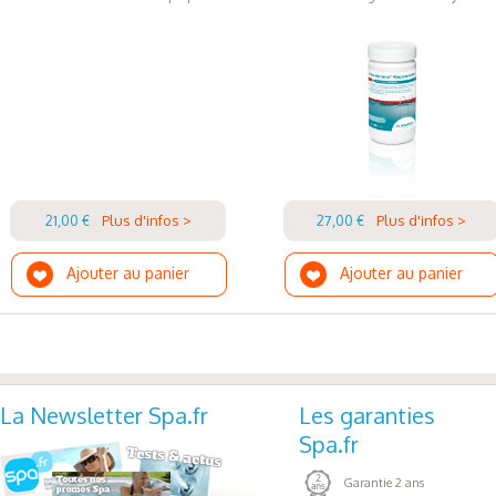
Dissolution lente sans résidus.
Conseil :
Avant le dosage du désinfectant, il faut contrôler le pH à l’aide d'une
bandelette test et l’ajuster si nécessaire entre 7,0 – 7,6.
21,00 €
Plus d'infos >
27,00 €
Plus d'infos >
Ajouter au panier
Ajouter au panier
La Newsletter Spa.fr
Les garanties
Spa.fr
Garantie 2 ans