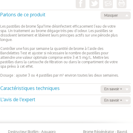
Parlons de ce produit
Les pastilles de brome SpaTime désinfectent efficacement l’eau de votre
spa. Un traitement au brome dégage très peu d’odeur. Les pastilles se
dissolvent lentement et libèrent leurs principes actifs sur une période plus
longue.
Contrôler une fois par semaine la quantité de brome à l’aide des
Bandelettes Test et ajuster si nécessaire le nombre de pastilles pour
atteindre une valeur optimale comprise entre 3 et 5 mg/L. Mettre les
pastilles dans la cartouche de filtration ou dans le compartiment de votre
spa prévu à cet effet.
Dosage : ajouter 3 ou 4 pastilles par m³ environ toutes les deux semaines.
Caractéristiques techniques
L'avis de l'expert
Pastilles blanches (20 g) à dissolution lente.
Contient du Bromochloro-5,5-diméthylimidazolidine-2,4-dione
Les "plus" du produit :
Boîte de 0.8kg
Aussi efficace que le chlore, sans odeur,
Doux pour la peau, n'irrite pas les yeux,
Reste efficace à pH élevé, pour une plus grande garantie de désinfection
de l'eau,
Destructeur Biofilm - Aquapro
Brome Régénérator - Bayrol